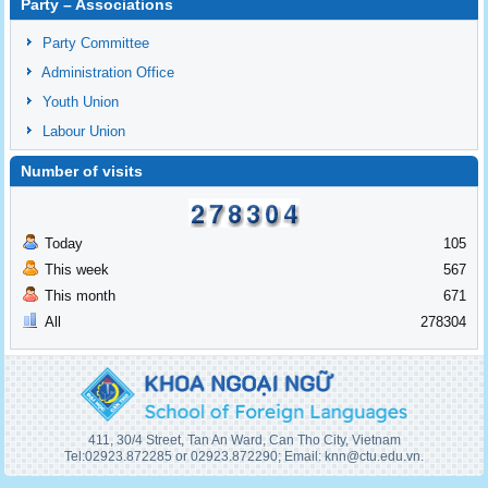
Party – Associations
Party Committee
Administration Office
Youth Union
Labour Union
Number of visits
Today
105
This week
567
This month
671
All
278304
411, 30/4 Street, Tan An Ward, Can Tho City, Vietnam
Tel:02923.872285 or 02923.872290; Email: knn@ctu.edu.vn.