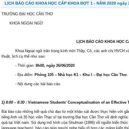
LỊCH BÁO CÁO KHOA HỌC CẤP KHOA ĐỢT 1 - NĂM 2020 ngày 
TRƯỜNG ĐẠI HỌC CẦN THƠ
KHOA NGOẠI NGỮ
LỊCH BÁO CÁO KHOA HỌC CẤP KHOA ĐỢ
Khoa Ngoại ngữ trân trọng kính mời Thầy, Cô, các anh chị HVCH và c
thuật, lịch cụ thể như sau:
- Thời gian:
8h00, ngày 26/06/2020
- Địa điểm:
Phòng 105 – Nhà học K1 – Khu I – Đại học Cần Thơ.
- Nội dung các bài báo cáo:
1) 8:00 – 8:30 :
Vietnamese Students’ Conceptualisation of an
E
ffective
T
Bài báo cáo những kết quả chủ đạo từ một khảo sát được thực hiện với gầ
tiếng Anh và 35 học viên Thạc sĩ tại trường Đại học Cần Thơ về định nghĩa 
quả tại Việt nam. Sử dụng mô hình của Shulman (1986) về nguồn kiến thức
language teachers), báo cáo giúp người nghe hiểu rõ hơn các mảng kiến thứ