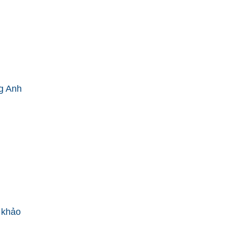
ng Anh
m khảo