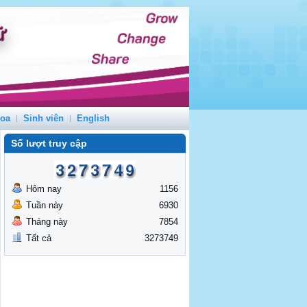
hoa
Sinh viên
English
Số lượt truy cập
Hôm nay
1156
Tuần này
6930
Tháng này
7854
Tất cả
3273749